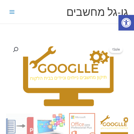
ילוג
גו-גל מחשבים
תוכן
פתח סרגל נגישות
כמות
Sale!
של
טכנאי
מחשבים
בדיקה
לחיוב
70
₪