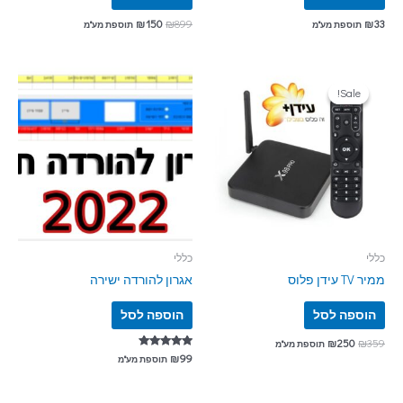
₪
150
₪
899
₪
33
תוספת מע"מ
תוספת מע"מ
Sale!
Sale!
כללי
כללי
ממיר TV עידן פלוס
אגרון להורדה ישירה
הוספה לסל
הוספה לסל
₪
250
₪
359
תוספת מע"מ
דורג
₪
99
תוספת מע"מ
5.00
מתוך 5