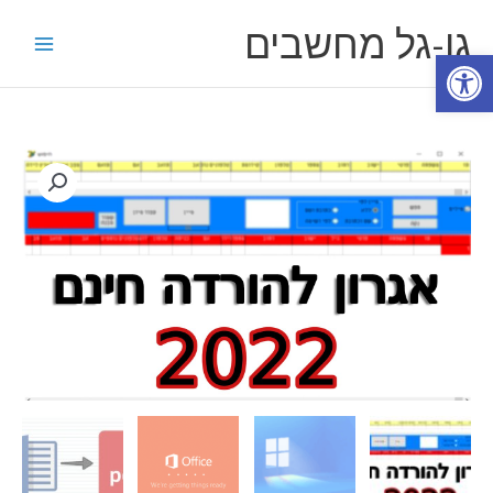
ילוג
גו-גל מחשבים
תוכן
פתח סרגל נגישות
כמות
של
תוכנת
אגרון
להורדה