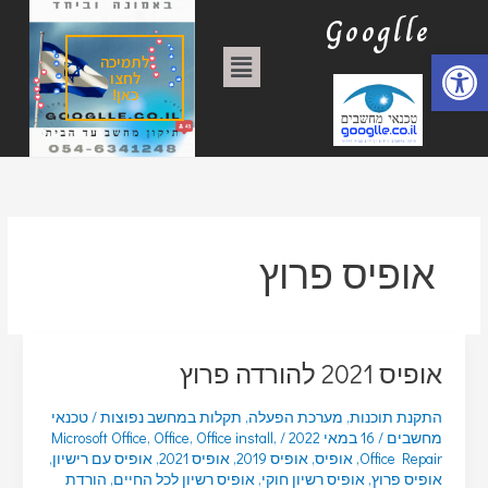
ילוג
ק
Googlle
תוכן
ט
פתח סרגל נגישות
תפריט
לתמיכה
ג
לחצו
כאן!
ו
ר
י
ו
ת
אופיס פרוץ
אופיס 2021 להורדה פרוץ
התקנת תוכנות
,
מערכת הפעלה
,
תקלות במחשב נפוצות
/
טכנאי
מחשבים
/
16 במאי 2022
/
,
Office install
,
Office
,
Microsoft Office
Office Repair
,
אופיס
,
אופיס 2019
,
אופיס 2021
,
אופיס עם רישיון
,
אופיס פרוץ
,
אופיס רשיון חוקי
,
אופיס רשיון לכל החיים
,
הורדת