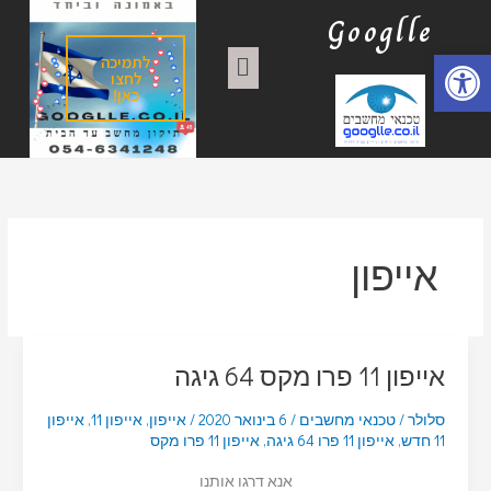
ילוג
ק
Googlle
תוכן
ט
תפריט
פתח סרגל נגישות
לתמיכה
ג
לחצו
כאן!
ו
ר
י
ו
ת
אייפון
אייפון 11 פרו מקס 64 גיגה
סלולר
/
טכנאי מחשבים
/
6 בינואר 2020
/
אייפון
,
אייפון 11
,
אייפון
11 חדש
,
אייפון 11 פרו 64 גיגה
,
אייפון 11 פרו מקס
אנא דרגו אותנו