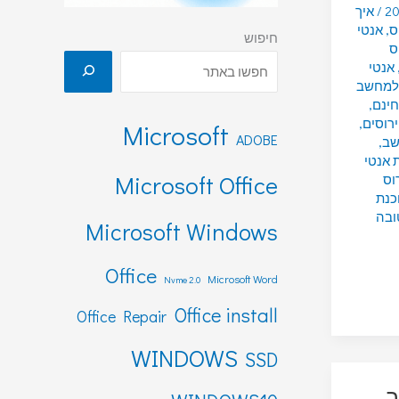
/
איך
ס
,
אנטי
חיפוש
ס
אנטי
 למחשב
חינם
,
ירוסים
,
Microsoft
ADOBE
שב
,
 אנטי
Microsoft Office
רוס
כנת
ובה
Microsoft Windows
Office
Microsoft Word
Nvme 2.0
Office install
Office Repair
WINDOWS
SSD
ב