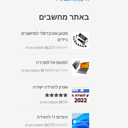
באתר מחשבים
מטען אוניברסלי למחשבים
ניידים
₪
229
₪
699
תוספת מע"מ
לפטופ זול למכירה
₪
1499
₪
1799
תוספת מע"מ
אגרון להורדה ישירה
₪
99
דורג
5.00
תוספת מע"מ
מתוך 5
ווינדוס 11 להורדה
₪
299
₪
699
תוספת מע"מ