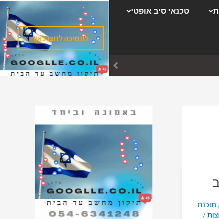
ק
ת
טכנאי סיב אופטי
ט
ג
לתמיכה לחצו כאן!
ו
ר
י
ו
ת
ב
תוכנת
צות
/