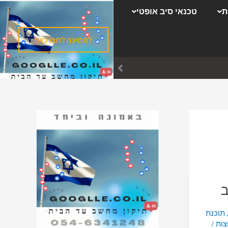
ק
ת
טכנאי סיב אופטי
ט
ג
לתמיכה לחצו כאן!
ו
ר
י
ו
ת
ב
תוכנת
צות
/