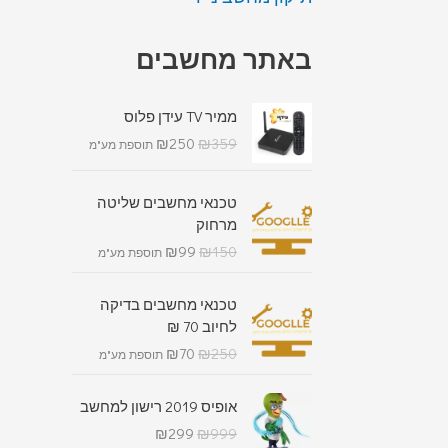
באתר מחשבים
ממיר TV עידן פלוס
₪
250
₪
359
תוספת מע"מ
טכנאי מחשבים שליטה
מרחוק
₪
99
₪
150
תוספת מע"מ
טכנאי מחשבים בדיקה
לחיוב 70 ₪
₪
70
₪
250
תוספת מע"מ
אופיס 2019 רישון למחשב
₪
299
₪
999