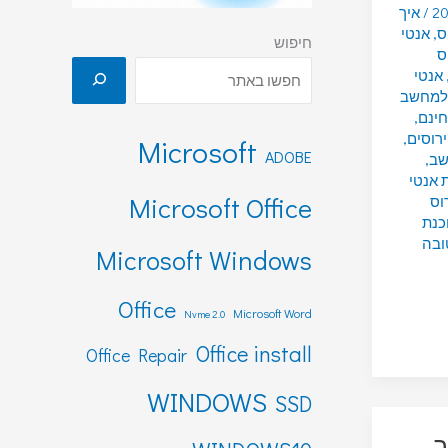
/
איך
ס
,
אנטי
חיפוש
ס
אנטי
 למחשב
חינם
,
ירוסים
,
Microsoft
ADOBE
שב
,
 אנטי
Microsoft Office
רוס
כנת
ובה
Microsoft Windows
Office
Microsoft Word
Nvme 2.0
Office install
Office Repair
WINDOWS
SSD
ב