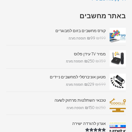
באתר מחשבים
קורס מחשבים בזום למבוגרים
₪
99
₪
199
תוספת מע"מ
ממיר TV עידן פלוס
₪
250
₪
359
תוספת מע"מ
מטען אוניברסלי למחשבים ניידים
₪
229
₪
699
תוספת מע"מ
טכנאי השתלטות מרחוק לשעה
₪
150
₪
250
תוספת מע"מ
אגרון להורדה ישירה