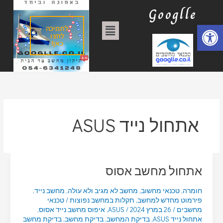
ילוג
ק
Googlle
תוכן
ט
פתח סרגל נגישות
תפריט
לתמיכה
ג
לחצו
כאן!
ו
ר
י
ו
ת
אתחול נייד ASUS
אתחול מחשב אסוס
חומרה
,
טכנאי מחשוב
,
מחשב לא מגיב ולא עולה
,
מחשב נייד
,
פירמוט מחדש למחשב
,
תקלות במחשב נפוצות
/
טכנאי
מחשבים
/
26 במרץ 2024
/
ASUS
,
איפוס מחשב נייד אסוס
,
אתחול נייד ASUS
,
בדיקת המחשב
,
בדיקת מחשב
,
בדיקת מחשב