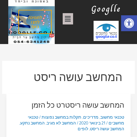
ילוג
ק
Googlle
תוכן
ט
פתח סרגל נגישות
תפריט
לתמיכה
ג
לחצו
כאן!
ו
ר
י
ו
ת
המחשב עושה ריסט
המחשב עושה ריסטרט כל הזמן
טכנאי מחשוב
,
מדריכים
,
תקלות במחשב נפוצות
/
טכנאי
מחשבים
/
21 בינואר 2020
/
המחשב לא מגיב
,
המחשב נתקע
,
המחשב עושה ריסט
,
לופים