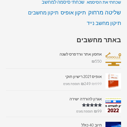
שכחתי סיסמה למחשב
שכחתי את הסיסמא
שליטה מרחוק
תיקון אופיס
תיקון מחשבים
תיקון מחשב נייד
באתר מחשבים
אחסון אתר וורדפרס לשנה
₪
550
אופיס 2021 רישיון חוקי
₪
249
₪
699
תוספת מע"מ
אגרון להורדה ישירה
דורג
5.00
₪
99
תוספת מע"מ
מתוך 5
חיוב 40 כולל