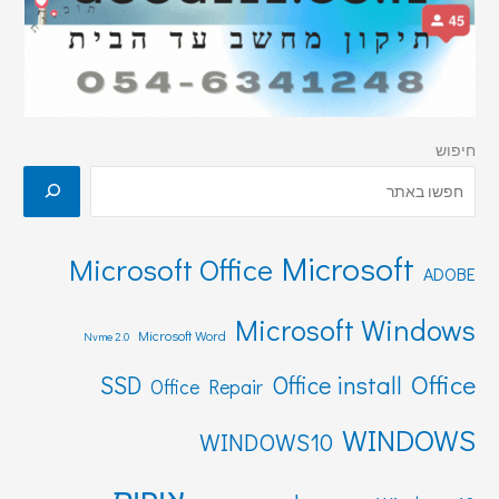
חיפוש
Microsoft
Microsoft Office
ADOBE
Microsoft Windows
Microsoft Word
Nvme 2.0
Office
SSD
Office install
Office Repair
WINDOWS
WINDOWS10
אופיס