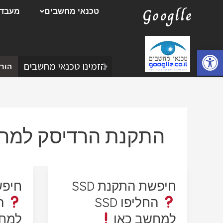
ילוג
Googlle
טכנאי מחשבים
מעבדת
תוכן
פתח סרגל נגישות
הזמינו טכנאי מחשבים
הורד
התקנת הרדיסק למחש
חיפשת התקנת SSD
חיפש
החליפו SSD
למחשב כאן
למחש