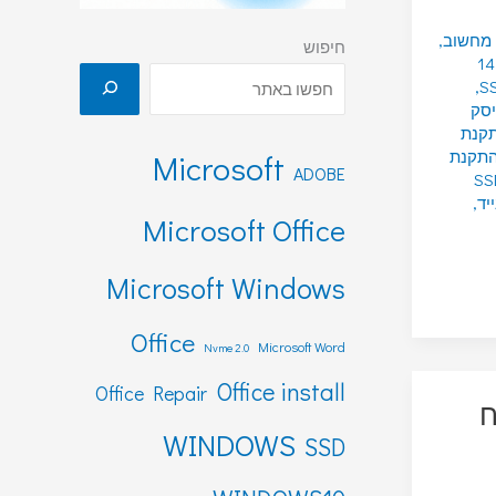
 מחשוב
,
חיפוש
14
,
סק
קנת
תקנת
Microsoft
ADOBE
וג SSD
,
Microsoft Office
Microsoft Windows
Office
Microsoft Word
Nvme 2.0
Office install
Office Repair
ח
WINDOWS
SSD