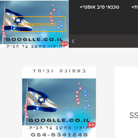
ק
ת
טכנאי סיב אופטי
ט
ג
לתמיכה לחצו כאן!
ו
ר
י
ו
ת