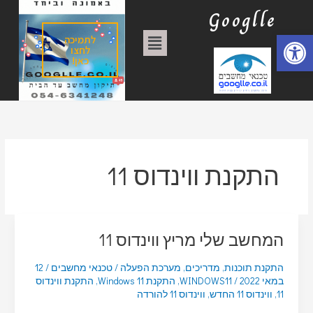
ילוג
ק
Googlle
תוכן
ט
פתח סרגל נגישות
תפריט
לתמיכה
ג
לחצו
כאן!
ו
ר
י
ו
ת
התקנת ווינדוס 11
המחשב שלי מריץ ווינדוס 11
התקנת תוכנות
,
מדריכים
,
מערכת הפעלה
/
טכנאי מחשבים
/
12
במאי 2022
/
WINDOWS11
,
התקנת Windows 11
,
התקנת ווינדוס
11
,
ווינדוס 11 החדש
,
ווינדוס 11 להורדה