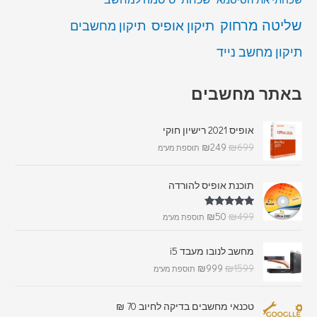
שליטה מרחוק
תיקון אופיס
תיקון מחשבים
תיקון מחשב נייד
באתר מחשבים
אופיס 2021 רישיון חוקי
₪
249
₪
699
תוספת מע"מ
תוכנת אופיס להורדה
דורג
5.00
₪
50
₪
499
תוספת מע"מ
מתוך 5
מחשב לנובו מעבד i5
₪
999
₪
1599
תוספת מע"מ
טכנאי מחשבים בדיקה לחיוב 70 ₪