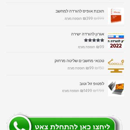
תוכנת אופיס להורדה למחשב
₪
399
₪
899
תוספת מע"מ
אגרון להורדה ישירה
דורג
5.00
₪
99
תוספת מע"מ
מתוך 5
טכנאי מחשבים שליטה מרחוק
₪
99
₪
150
תוספת מע"מ
לפטופ זול וטוב
₪
1499
₪
1799
תוספת מע"מ