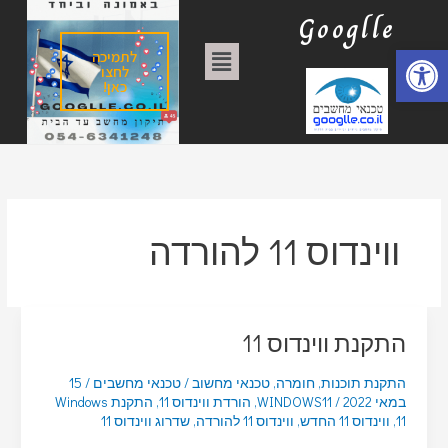
ילוג
ק
Googlle
תוכן
ט
פתח סרגל נגישות
תפריט
לתמיכה
ג
לחצו
כאן!
ו
ר
י
ו
ת
ווינדוס 11 להורדה
התקנת ווינדוס 11
התקנת תוכנות
,
חומרה
,
טכנאי מחשוב
/
טכנאי מחשבים
/
15
במאי 2022
/
WINDOWS11
,
הורדת ווינדוס 11
,
התקנת Windows
11
,
ווינדוס 11 החדש
,
ווינדוס 11 להורדה
,
שדרוג ווינדוס 11