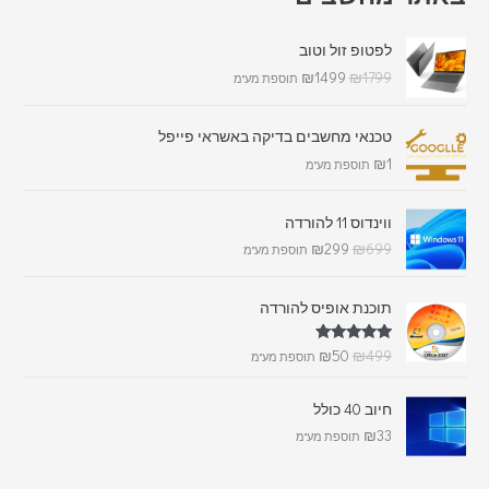
לפטופ זול וטוב
₪
1499
₪
1799
תוספת מע"מ
טכנאי מחשבים בדיקה באשראי פייפל
₪
1
תוספת מע"מ
ווינדוס 11 להורדה
₪
299
₪
699
תוספת מע"מ
תוכנת אופיס להורדה
דורג
5.00
₪
50
₪
499
תוספת מע"מ
מתוך 5
חיוב 40 כולל
₪
33
תוספת מע"מ