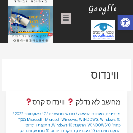
ילוג
ק
Googlle
תוכן
ט
פתח סרגל נגישות
תפריט
לתמיכה
ג
לחצו
כאן!
ו
ר
י
ו
ת
ווינדוס
מחשב לא נדלק
ווינדוס קרס
מדריכים
,
מערכת הפעלה
/
טכנאי מחשבים
/
17 באוקטובר 2022
/
,
WINDOWS
,
Microsoft Windows
,
Microsoft
Windows 10 מסך
כחול
,
WINDOWS10
,
התקנת Windows 10
,
התקנת ווינדוס
,
התקנת ווינדוס 10 בעברית
,
התקנת ווינדוס 10 מחדש
,
ווינדוס
,