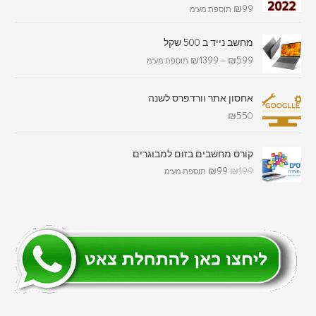
דורג
5.00
₪
99
תוספת מע"מ
מתוך 5
מחשב נייד ב 500 שקל
₪
1399
–
₪
599
תוספת מע"מ
אחסון אתר וורדפרס לשנה
₪
550
קורס מחשבים בזום למבוגרים
₪
99
₪
199
תוספת מע"מ