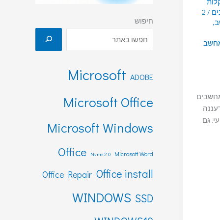
לות
ים
/
2
חיפוש
ב
,
מחשב
Microsoft
ADOBE
 מחשבים
Microsoft Office
עננה
י. גם
Microsoft Windows
Office
Microsoft Word
Nvme 2.0
Office install
Office Repair
WINDOWS
SSD