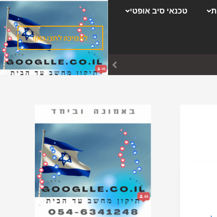
ק
ת
טכנאי סיב אופטי
ט
ג
לתמיכה לחצו כאן!
ו
ר
י
ו
ת