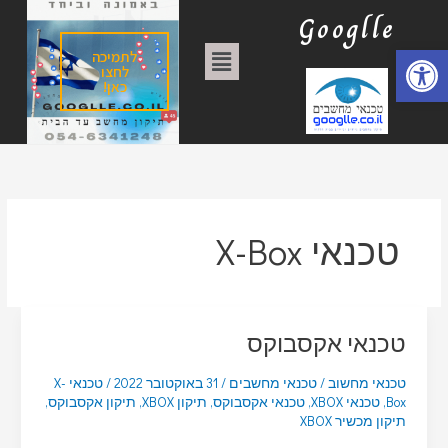
ילוג
ק
Googlle
תוכן
ט
פתח סרגל נגישות
תפריט
לתמיכה
ג
לחצו
כאן!
ו
ר
י
ו
ת
טכנאי X-Box
טכנאי אקסבוקס
טכנאי מחשוב
/
טכנאי מחשבים
/
31 באוקטובר 2022
/
טכנאי X-
Box
,
טכנאי XBOX
,
טכנאי אקסבוקס
,
תיקון XBOX
,
תיקון אקסבוקס
,
תיקון מכשיר XBOX