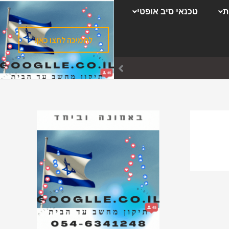
ק
ת
טכנאי סיב אופטי
ט
ג
לתמיכה לחצו כאן!
ו
ר
י
ו
ת