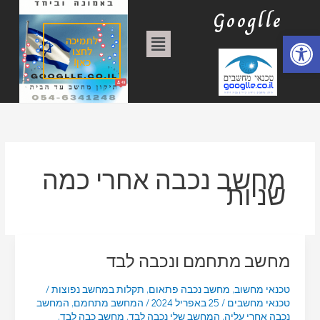
ילוג
ק
Googlle
תוכן
ט
פתח סרגל נגישות
תפריט
לתמיכה
ג
לחצו
כאן!
ו
ר
י
ו
ת
מחשב נכבה אחרי כמה
שניות
מחשב מתחמם ונכבה לבד
טכנאי מחשוב
,
מחשב נכבה פתאום
,
תקלות במחשב נפוצות
/
טכנאי מחשבים
/
25 באפריל 2024
/
המחשב מתחמם
,
המחשב
נכבה אחרי עליה
,
המחשב שלי נכבה לבד
,
מחשב כבה לבד
,