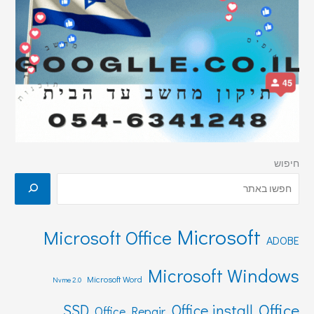
חיפוש
Microsoft
Microsoft Office
ADOBE
Microsoft Windows
Microsoft Word
Nvme 2.0
Office
SSD
Office install
Office Repair