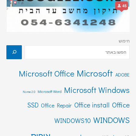
חיפוש
Microsoft
Microsoft Office
ADOBE
Microsoft Windows
Microsoft Word
Nvme 2.0
Office
SSD
Office install
Office Repair
WINDOWS
WINDOWS10
אופיס