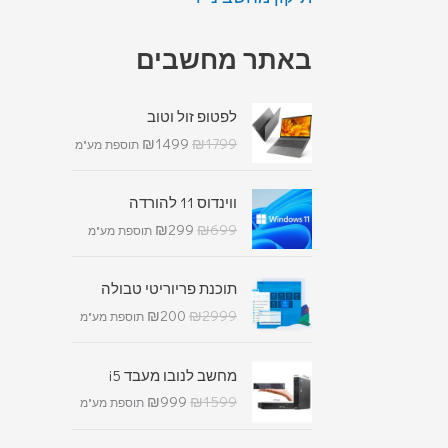
באתר מחשבים
לפטופ זול וטוב
₪
1499
₪
1799
תוספת מע"מ
ווינדוס 11 להורדה
₪
299
₪
699
תוספת מע"מ
תוכנת פריוריטי טבולה
₪
200
₪
2999
תוספת מע"מ
מחשב לנובו מעבד i5
₪
999
₪
1599
תוספת מע"מ