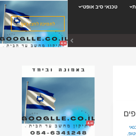
ק
ת
טכנאי סיב אופטי
ט
ג
לתמיכה לחצו כאן!
ו
ר
י
ו
ת
פים
נאי
טופ
,