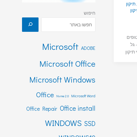
תיקון
קון
חיפוש
טופים
Microsoft
 – גל
ADOBE
תיקון
Microsoft Office
Microsoft Windows
Office
Microsoft Word
Nvme 2.0
Office install
Office Repair
WINDOWS
SSD