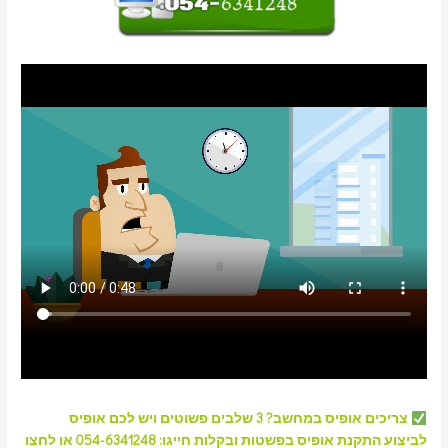
צריכים
אופיס
במחשב? 3 שלבים פשוטים ויש לכם אופיס
לביצוע התקנת אופיס בפשטות ובקלות חייגו:
054-6341248 או לחצו