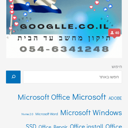
חיפוש
Microsoft
Microsoft Office
ADOBE
Microsoft Windows
Microsoft Word
Nvme 2.0
Office
SSD
Office install
Office Repair