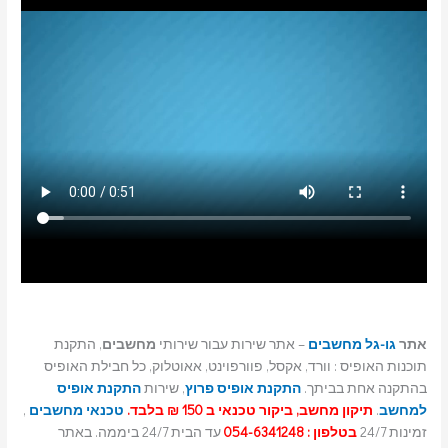
אתר
גו-גל מחשבים
– אתר שירות עבור שירותי
מחשבים
, התקנת
תוכנות האופיס : וורד, אקסל, פוורפוינט, אאוטלוק, כל חבילת האופיס
בהתקנה אחת בביתך.
התקנת אופיס פרוץ
, שירות
התקנת אופיס
למחשב
.
תיקון מחשב, ביקור טכנאי ב 150 ₪ בלבד.
טכנאי מחשבים
,
זמינות 24/7
בטלפון : 054-6341248
עד הבית 24/7 ביממה. באתר