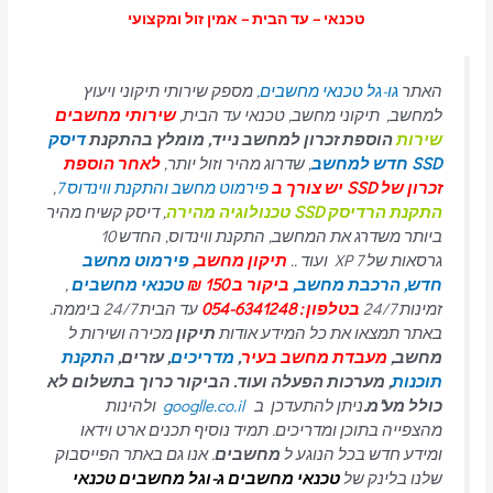
טכנאי – עד הבית – אמין זול ומקצועי
האתר
גו-גל טכנאי מחשבים
, מספק שירותי תיקוני ויעוץ
למחשב, תיקוני מחשב, טכנאי עד הבית,
שירותי מחשבים
שירות
הוספת זכרון למחשב נייד, מומלץ בהתקנת
דיסק
SSD חדש למחשב
, שדרוג מהיר וזול יותר,
לאחר הוספת
זכרון של SSD יש צורך ב
פירמוט מחשב והתקנת ווינדוס 7
,
התקנת הרדיסק SSD טכנולוגיה מהירה
, דיסק קשיח מהיר
ביותר משדרג את המחשב, התקנת ווינדוס, החדש 10
גרסאות של 7 XP ועוד ..
תיקון מחשב,
פירמוט מחשב
חדש,
הרכבת מחשב,
ביקור ב 150 ₪
טכנאי מחשבים
,
זמינות 24/7
בטלפון : 054-6341248
עד הבית 24/7 ביממה.
באתר תמצאו את כל המידע אודות
תיקון
מכירה ושירות ל
מחשב,
מעבדת מחשב בעיר
,
מדריכים
, עזרים,
התקנת
תוכנות
, מערכות הפעלה ועוד. הביקור כרוך בתשלום לא
כולל מע"מ.
ניתן להתעדכן ב
googlle.co.il
ולהינות
מהצפייה בתוכן ומדריכים. תמיד נוסיף תכנים ארט וידאו
ומידע חדש בכל הנוגע ל
מחשבים
. אנו גם באתר הפייסבוק
שלנו בלינק של
טכנאי מחשבים
ג-וגל מחשבים טכנאי