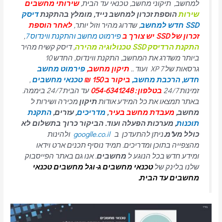
למחשב, תיקוני מחשב, טכנאי עד הבית,
שירותי מחשבים
שירות
הוספת זכרון למחשב נייד, מומלץ בהתקנת
דיסק
SSD חדש למחשב
, שדרוג מהיר וזול יותר,
לאחר הוספת
זכרון של SSD יש צורך ב
פירמוט מחשב והתקנת ווינדוס 7
,
התקנת הרדיסק SSD טכנולוגיה מהירה
, דיסק קשיח מהיר
ביותר משדרג את המחשב, התקנת ווינדוס, החדש 10
גרסאות של 7 XP ועוד ..
תיקון מחשב,
פירמוט מחשב
חדש,
הרכבת מחשב,
ביקור ב 150 ₪
טכנאי מחשבים
,
זמינות 24/7
בטלפון : 054-6341248
עד הבית 24/7 ביממה.
באתר תמצאו את כל המידע אודות
תיקון
מכירה ושירות ל
מחשב,
מעבדת מחשב בעיר
,
מדריכים
, עזרים,
התקנת
תוכנות
, מערכות הפעלה ועוד. הביקור כרוך בתשלום לא
כולל מע"מ.
ניתן להתעדכן ב
googlle.co.il
ולהינות
מהצפייה בתוכן ומדריכים. תמיד נוסיף תכנים ארט וידאו
ומידע חדש בכל הנוגע ל
מחשבים
. אנו גם באתר הפייסבוק
שלנו בלינק של
טכנאי מחשבים
ג-וגל מחשבים טכנאי
מחשבים עד הבית.