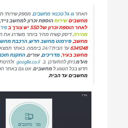
האתר
גו-גל טכנאי מחשבים
, מספק שירותי תי
מחשבים
שירות
הוספת זכרון למחשב נייד
לאחר הוספת זכרון של SSD יש צורך ב
פירמ
מהירה
, דיסק קשיח מהיר ביותר משדרג את המחשב, התקנת וו
מחשב,
פירמוט מחשב חדש,
הרכבת מחשב
6341248
עד הבית 24/7 ביממה. באתר תמצאו את כל המידע אודות
מחשב בעיר
,
מדריכים
, עזרים,
התקנת תוכנ
מע"מ.
ניתן להתעדכן ב
googlle.co.il
ולהינות 
חדש בכל הנוגע ל
מחשבים
. אנו גם באתר הפ
מחשבים עד הבית.