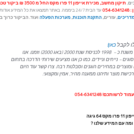
ים
,
תיקון מחשב, מכירת אייפון 11 פרו מקס החל מ 3500 ₪ 
054-
עד הבית 24/7 ביממה. באתר תמצאו את כל המידע אודות
דריכים
, עזרים,
התקנת תוכנות
,
מערכות הפעלה
לו לקבל
כאן!
עם ניסיון של כ- 21 שנים בתחום המחשבים, משנת כ – 1998 לכניסת שנת 2000 (באג 2000) וזמנו. אנו
ם – נייחים וניידים.
כמו כן אנו מציעים שירותי הדרכה בתחום
ומוצרים במחירים הוגנים וסבלנות רבה.
צרו קשר עוד היום
ישת מוצר ותיהנו ממענה מהיר, אמין ומקצועי.
 לרשותכם! 054-6341248
11 פרו מקס 64 גיגה
ומה עם המידע שלנו ?