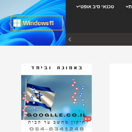
ק
ת
טכנאי סיב אופטי
ט
ג
לתמיכה לחצו כאן!
ו
ר
י
ו
ת