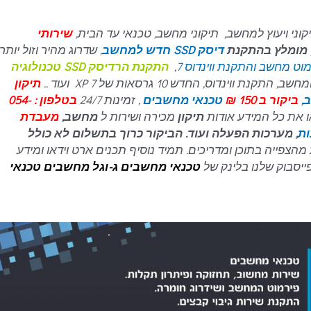
קוני ויעוץ למחשב, תיקוני מחשב, טכנאי עד הבית,
שירותי
, מומלץ בהתקנת
דיסק SSD חדש למחשב
, שדרוג מהיר וזול יותר,
וט מחשב והתקנת ווינדוס 7
,
התקנת הרדיסק SSD טכנולוגיה
ינדוס, החדש 10 גרסאות של 7 XP ועוד ..
תיקון
,
ביקור ב 150 ₪
טכנאי מחשבים
, זמינות 24/7
בטלפון : 054-
תיקון
מכירה ושירות ל
מחשב,
מעבדת
ות
, מערכות הפעלה ועוד. הביקור כרוך בתשלום לא כולל
מהצפייה בתוכן ומדריכים. תמיד נוסיף תכנים ארט וידאו ומידע
ייסבוק שלנו בלינק של
טכנאי מחשבים
ג-וגל מחשבים טכנאי