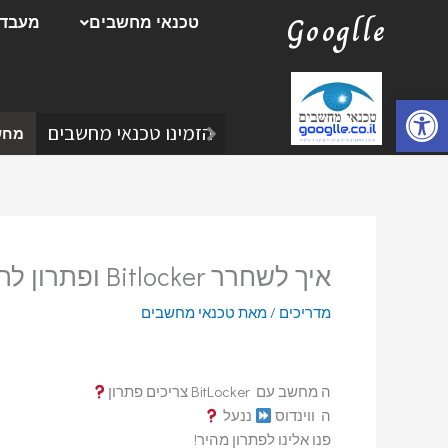
ילוג
Googlle
טכנאי מחשבים
מעבדת
תוכן
פתח סרגל נגישות
הזמינו טכנאי מחשבים
מחש
איך לשחרר Bitlocker ופתרון לתקלה
מדריכים
/ מאת
טכנאי מחשבים
ה מחשב עם BitLocker צריכים פתרון
ה ווינדוס
ננעל
פנו אלינו לפתרון מהיר!