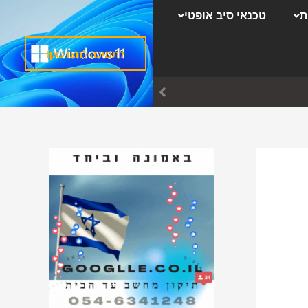
ק
ת
טכנאי סיב אופטי
ט
ג
לתמיכה לחצו כאן!
ו
ר
י
ו
ת