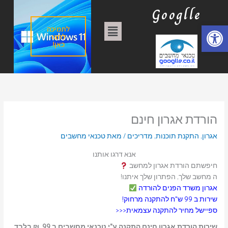
ילוג
ק
Googlle
תוכן
ט
פתח סרגל נגישות
תפריט
לתמיכה
ג
לחצו
כאן!
ו
ר
י
ו
ת
הורדת אגרון חינם
אגרון
,
התקנת תוכנות
,
מדריכים
/ מאת
טכנאי מחשבים
אנא דרגו אותנו
חיפשתם הורדת אגרון למחשב
ה מחשב שלך, הפתרון שלך איתנו!
אגרון משרד הפנים להורדה
שירות ב 99 ש"ח להתקנה מרחוק!
ספיישל מחיר להתקנה עצמאית<<<
שירות הורדת אגרון חינם התקנה ע"י טכנאי מחשבים ב 99 ₪ בלבד
,