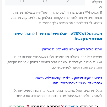
בתקלה
ב-
Windows 11? רוצים שדרוג למערכת החדשה? עיין בשאלות נפוצות
ובפורומים או פנה לתמיכת הלקוחות בטלפון או בצ'אט. קבל את מה
שדרוש לך כדי לפתור את הבעיה שלך במהירות.
תמיכה של WINDOWS
|
קבלו סיוע
|
צרו קשר
|
לחצו לרכישה
והורדת אגרון כעת!
אתם יכולים לסמוך עלינו בהשתלטות מרחוק!
אנשים בכל רחבי העולם מסתמכים על Windows 10 מסיבות רבות
ושונות. הנה קומץ דברים שאנחנו גאים להמשיך לספק. אבטחה מקיפה,
חומת אש הגנה עליונה למחשב שלכם
ביצוע התקנה מרחוק ע"י Ammy-Admin/Any-Desk
גרסת אגרון 2006 העדכנית שקיימת!
2
כולל חידושים, החל מתמיכה במסך מגע
ועד תכונות שמסייעות לך
להתמקד וליצור Windows. עם תוכנות וסביבת עבודה טובה יותר
צריכים טכנאי
מחשבים
צריכים תוכנת אגרון
שירות תיקון