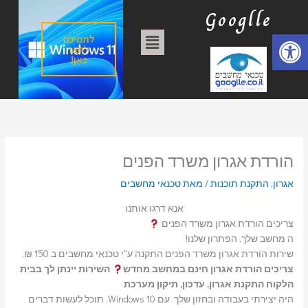
ילוג
ק
Googlle
תוכן
ט
פתח סרגל נגישות
תפריט
לתמיכה
ג
לחצו
כאן!
ו
ר
י
ו
ת
הורדת אגרון משרד הפנים
אגרון
,
התקנת תוכנות
/ מאת
טכנאי מחשבים
אנא דרגו אותנו
צריכים הורדת אגרון משרד הפנים
ה מחשב שלך, הפתרון שלנו!
שירות הורדת אגרון משרד הפנים התקנה ע"י טכנאי מחשבים ב 150 ₪,
צריכים הורדת אגרון חינם במחשב מחדש
השירות יינתן לך בבית
הלקוח התקנת אגרון, עדכון, תיקון מערכת
היה יצירתי בעבודה ובחזון שלך. עם Windows 10, תוכל לעשות דברים