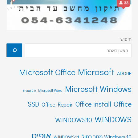
חיפוש
Microsoft
Microsoft Office
ADOBE
Microsoft Windows
Microsoft Word
Nvme 2.0
Office
SSD
Office install
Office Repair
WINDOWS
WINDOWS10
אופיס
Windows 10 מסך כחול
WINDOWS11