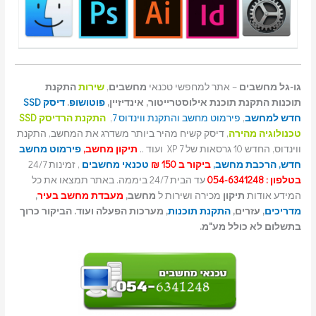
גו-גל מחשבים
– אתר למחפשי טכנאי
מחשבים
,
שירות
התקנת
תוכנות התקנת תוכנת אילוסטרייטור, אינדיזיין,
פוטושופ
.
דיסק SSD
חדש למחשב
,
פירמוט מחשב והתקנת ווינדוס 7
,
התקנת הרדיסק SSD
טכנולוגיה מהירה
, דיסק קשיח מהיר ביותר משדרג את המחשב, התקנת
ווינדוס, החדש 10 גרסאות של 7 XP ועוד ..
תיקון מחשב,
פירמוט מחשב
חדש,
הרכבת מחשב,
ביקור ב 150 ₪
טכנאי מחשבים
, זמינות 24/7
בטלפון : 054-6341248
עד הבית 24/7 ביממה. באתר תמצאו את כל
המידע אודות
תיקון
מכירה ושירות ל
מחשב,
מעבדת מחשב בעיר
,
מדריכים
, עזרים,
התקנת תוכנות
, מערכות הפעלה ועוד. הביקור כרוך
בתשלום לא כולל מע"מ.