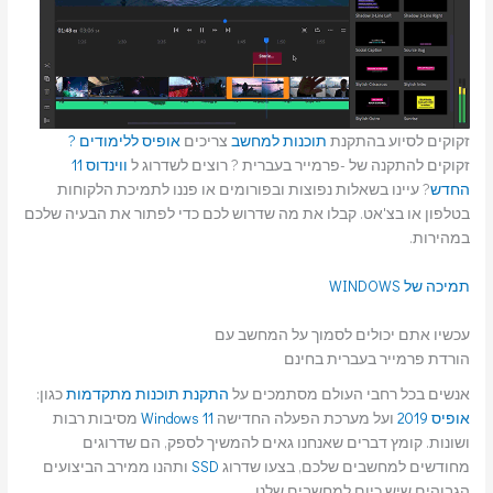
זקוקים לסיוע בהתקנת
תוכנות למחשב
צריכים
אופיס ללימודים ?
זקוקים להתקנה של -פרמייר בעברית ? רוצים לשדרוג ל
ווינדוס 11
החדש
? עיינו בשאלות נפוצות ובפורומים או פננו לתמיכת הלקוחות
בטלפון או בצ'אט. קבלו את מה שדרוש לכם כדי לפתור את הבעיה שלכם
במהירות.
תמיכה של WINDOWS
עכשיו אתם יכולים לסמוך על המחשב עם
הורדת פרמייר בעברית בחינם
אנשים בכל רחבי העולם מסתמכים על
התקנת תוכנות מתקדמות
כגון:
אופיס 2019
ועל מערכת הפעלה החדישה
Windows 11
מסיבות רבות
ושונות. קומץ דברים שאנחנו גאים להמשיך לספק, הם שדרוגים
מחודשים למחשבים שלכם, בצעו שדרוג
SSD
ותהנו ממירב הביצועים
הגבוהים שיש כיום למחשבים שלנו.