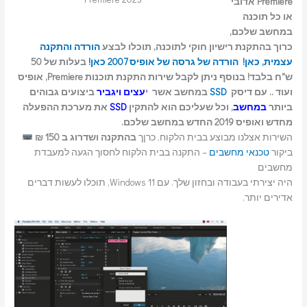
Premiere אדובי
או כל תוכנה
במחשב שלכם,
כרוך בהתקנת רישיון חוקי לתוכנה, תוכלו לבצע
הורדה והתקנה
עצמית, כאן!
הורדה של גרסה של אופיס 2007 כאן!
בעלות של 50
ש"ח בלבד! בנוסף ניתן לקבל שירות התקנת תוכנות Premiere, אופיס
ועוד .. עם דיסק
SSD
במחשב אשר י
עצים ויגביר
ביצועים גבוהים
ביותר
במחשב
, וכל שעליכם הוא להתקין
SSD
את מערכת ההפעלה
מחדש ואופיס 2019 החדש במחשב שלכם.
השירות אצלנו מבוצע בבית הלקוח, כרןך
בהתקנה ושדרוג ב 150 ₪
ביקור
טכנאי מחשבים
– התקנה בבית הלקוח לחסוך הגעה למעבדת
מחשבים
היה יצירתי בעבודה ובחזון שלך. עם Windows 11, תוכלו לעשות דברים
אדירים יותר.