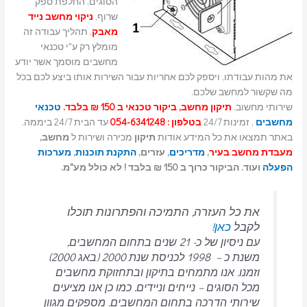
הסוגים, החלפת ספק
שרוף,
ניקוי מחשב נייד
מאבק
, תהליך עבודה זה
מומלץ רק ע"י טכנאי
מחשבים מוסמך אשר יודע
את מהות עבודתו, ויספק לכם אחריות עבור השירות אותו ביצע לכם בכל
מה שקשור למחשב שלכם.
שירותי מחשוב.
תיקון מחשב, ביקור טכנאי ב 150 ₪ בלבד.
טכנאי
מחשבים
, זמינות 24/7
בטלפון : 054-6341248
עד הבית 24/7 ביממה.
באתר תמצאו את כל המידע אודות
תיקון
מכירה ושירות ל
מחשב,
מעבדת מחשב בעיר
,
מדריכים
, עזרים,
התקנת תוכנות
,
מערכות
הפעלה
ועוד. הביקור כרוך ב 150 ₪ בלבד ! לא כולל מע"מ.
את כל העזרה, התמיכה והפתרונות תוכלו
לקבל
כאן!
עם ניסיון של כ- 21 שנים בתחום המחשבים,
משנת כ – 1998 לכניסת שנת 2000 (באג 2000)
וזמנו. אנו מתמחים בתיקון ובתחזוקת מחשבים
מכל הסוגים – נייחים וניידים.
כמו כן אנו מציעים
שירותי הדרכה בתחום המחשבים.
מספקים מגוון