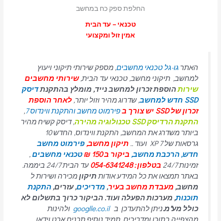
החלפת ספק כח במחשב
טכנאי – עד הבית
אמין זול ומקצועי
האתר
גו-גל טכנאי מחשבים
, מספק שירותי תיקוני ויעוץ
למחשב, תיקוני מחשב, טכנאי עד הבית,
שירותי מחשבים
שירות
הוספת זכרון למחשב נייד, מומלץ בהתקנת
דיסק
SSD חדש למחשב
, שדרוג מהיר וזול יותר,
לאחר הוספת
זכרון של SSD יש צורך ב
פירמוט מחשב והתקנת ווינדוס 7
,
התקנת הרדיסק SSD טכנולוגיה מהירה
, דיסק קשיח מהיר
ביותר משדרג את המחשב, התקנת ווינדוס, החדש 10
גרסאות של 7 XP ועוד ..
תיקון מחשב,
פירמוט מחשב
חדש,
הרכבת מחשב,
ביקור ב 150 ₪
טכנאי מחשבים
,
זמינות 24/7
בטלפון : 054-6341248
עד הבית 24/7 ביממה.
באתר תמצאו את כל המידע אודות
תיקון
מכירה ושירות ל
מחשב,
מעבדת מחשב בעיר
,
מדריכים
, עזרים,
התקנת
תוכנות
, מערכות הפעלה ועוד. הביקור כרוך בתשלום לא
כולל מע"מ.
ניתן להתעדכן ב
googlle.co.il
ולהינות
מהצפייה בתוכן ומדריכים. תמיד נוסיף תכנים ארט וידאו