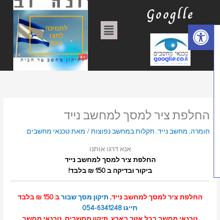
וג
ק
Googlle
כן
ט
פתח סרגל נגישות
תפריט
לתמיכה
ג
לחצו
כאן!
ו
ר
י
ו
ת
החלפת ציר למסך למחשב נייד
חומרה
,
מחשב נייד
,
תקלות במחשב נפוצות
/ מאת
טכנאי מחשבים
אנא דרגו אותנו
החלפת ציר למסך למחשב נייד
ביקור ובדיקה ב 150 ₪ בלבד!
החלפת ציר למסך למחשב נייד,
תיקון מסך שבור
ב 150 ₪ בלבד
חייגו 054-6341248
טכנאי מחשב בכל אזור בארץ, תיקון מחשבים. טכנאי מחשב