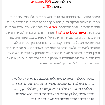
התיקון למחשב ב
90% מהמקרים
מתוקן ב
150 ₪
האתר החדש, שם בפניכם את הנתון כאשר ביקור של טכנאי עד הבית
מסתיים בעלות הביקור לרוב, ללא צורך בהחלפת רכיבים המייקרים את
העלות של תיקון המחשב שלכם.
כ 90%
מביקור טכנאי מחשבים מסתיים
בעלות של
ביקור ב 150 ₪ בלבד !
האתר החדש גם מציע לכם שדרוג של
מחשבים, תיקוני מחשב, שירות של תקלות מחשוב בכל שעות היממה,
המחשב לא מגיב? צרו איתנו קשר בהקדם, וחסכו זמן וכסף רב, לא
סוחבים למעבדה, ולא טורחים ומתאמצים. באתר טכנאי
מחשבים
, אתר
תיקון
מכירה ושירות
מחשבים
בכל הארץ מהצפון עד הדרום, הגעה עד
בית הלקוח,
שדרוג
מחשבים
בשומרון ביהודה ובירושלים,
תיקון מחשב
נייח ונייד במחיר לכל כיס, רק לשמור על המחשב:
באתר תוכלו להתעדכן מעת לעת במבצעים חדשות וכל מה
שחדש בעולם
המחשבים
, טכנאי מחשבים הוא תחום רחב,
ותקלות במחשבים שלנו הם אסון שהדחף שלו לתיקון הוא
מהיר ומיידי, על כן טכנאי מחשבים עד הבית הוא הפתרון
הטוב ביותר עבור תקלות במחשב, נייח או נייד.