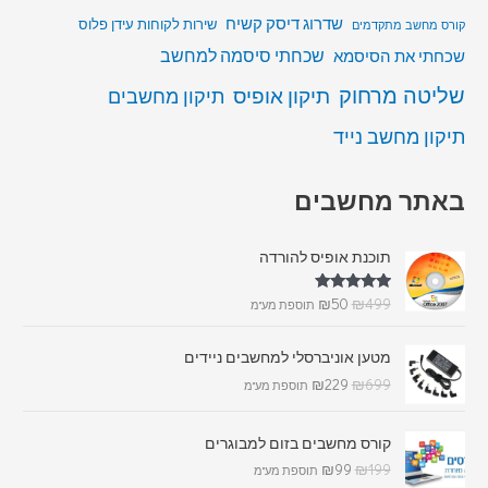
שדרוג דיסק קשיח
שירות לקוחות עידן פלוס
קורס מחשב מתקדמים
שכחתי סיסמה למחשב
שכחתי את הסיסמא
שליטה מרחוק
תיקון אופיס
תיקון מחשבים
תיקון מחשב נייד
באתר מחשבים
תוכנת אופיס להורדה
דורג
5.00
₪
50
₪
499
תוספת מע"מ
מתוך 5
מטען אוניברסלי למחשבים ניידים
₪
229
₪
699
תוספת מע"מ
קורס מחשבים בזום למבוגרים
₪
99
₪
199
תוספת מע"מ