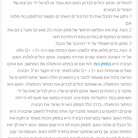
להחליפו. אתם יכולים לבדוק האם הוא עובד או לא על ידי הביצוע של
הצעדים הבאים:
1. נתקו את הכבל ואת כל החיבורים האחרים הקשורים לספק כוח מלוח
אם.
2. כעת, קחו את הפלאג הראשי של ספק הכוח (20 מגעים) וחבר בינם את
המגעים המוקפים באדום בעזרת חתיכת חוט.
3. ספקו זרם חשמלי על ידי החיבור של הכבל.
4. כעת, בדוק פלאג אחר כלשהו האם המתח שם הינו +5 ו- +12 וולט.
על ידי השיטה הזאת, שהיא מהירה ופשוטה, אתם יכולים לגלות, האם
הבעיה היא
בספק כוח
, לוח אם או במתג ההפעלה של המחשב. אם אתם
מגלים שהמתח הוא +5 ו- +12 וולט לאחר יצירת הקצר הנ"ל, הבעיה
כנראה בלוח אם שאמור לחבר בין המגעים הללו כאשר אתם לוחצים על
כפתור ההפעלה. או שאתם יכולים לבדוק את כפתור ההפעלה, האם הוא
מחבר בין החותים כאשר אתם לוחצים עליו. ניתן לבדוק זאת על ידי
השימוש במד התנגדות. מנסיונינו, הבעיה כמעט אף פעם לא הייתה
כפתור ההפעלה. בדרך כלל הספק הוא זה שיצר את הבעיה.
שים לב! לפעמים כתוצאה מהבדיקה אתה מתחיל לחשוב שהבעיה היא
בלוח האם, כאשר במציאות הבעיה היא בספק הכוח! מאחר וניתקת את
כל הכבלים מלוח האם, לספק הכוח לא היה שום עומס, והוא יראה לך את
המתח הנכון. אך ברגע שתחבר אותו בחזרה ללוח האם, העומס הכי קטן