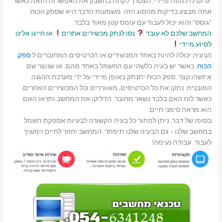
יגרום לו למוות מיידי. תצטרך לקחת בחשבון את האפשרות הזאת כאשר
אתה מבצע בדיקות מהסוג הזה. משמעות הדבר היא שספק הכוח
"גוסס" והוא יכול לעבוד עם עומס קטן מאוד בלבד.
המחשב שלכם לא עובד
נסו לנתק מכשירים אחרים
או חייגו אלינו
לסיוע מיידי
הבעיה יכולה להיות באחד המכשירים או הכרטיסים המחוברים ל
ספק
הכוח
. כאשר יש בעיה כלשהי עם החשמל באחד מהם, או שנוצר שם
איזשהו קצר, ספק הכוח יתנתק באופן מיידי על ידי מערכת ההגנה
המובנית. נתקו את כל הכרטיסים, מאווררים וכל המכשירים האחרים,
כאשר לוח האם בלבד נשאר מחובר. הדליקו את המחשב ותראו האם
הוא מראה סימני חיים.
בסופו של דבר, ניתן לפתור כל בעיה הקשורה לבעיות אספקת חשמל
במחשב שלנו – גם הבעיה שלנו תיפתר. המחשב יחזור לחיים וימשיך
לעבוד. עבודה נעימה!