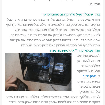
הבאים:
בדקו שכבל חשמל של המחשב מחובר כראוי
תוודא שאספקת החשמל למחשב שלך מתבצעת כראוי. בדוק את הכבל,
התקע, המתג של ספק הכוח. לפעמים מתגלה כבל שמחובר באופן רופף,
ובגללו המחשב לא עובד. אם יש לך וולט-מטר או טסטר, אתה יכול
להוציא את התקע מהחשמל ולבדוק את המתח, האם הוא באמת כפי
שהוא אמור להיות, או לפחות לבדוק האם יש מתח בכלל. אם אין שום
מתח, תחליף את הכבל או תבדוק האם בשקע עצמו יש מתח.
המחשב לא עולה ? אולי ספק כוח נשרף
לפעמים המחשב
מתחיל לעלות, אך
בגלל המאוורר
הפגום או שנתקע
לו,
ספק הכוח
במחשב מתחמם
מבפנים ובסופו
של דבר מפסיק
לעבוד. יכול לקרות עקב המאוורר שלא פועל או בגלל סיבה אחרת כלשהי.
במקרים מסוימים זה יכול להיות שספק הכוח פשוט "שבק-חיים" וצריך