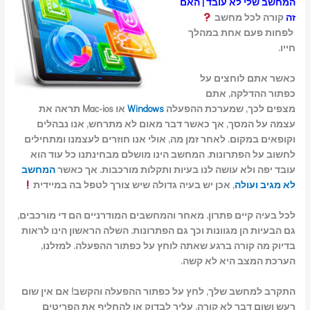
המחשב שלי לא עובד | האם
זה
קורה לכל מחשב
לפחות פעם אחת במהלך
חייו.
כאשר אתם לוחצים על
כפתור ההדלקה, אתם
מצפים לכך, שמערכת ההפעלה
Windows
או Mac-ios תראה את
עצמה על המסך, אך כאשר דבר מאום לא מתרחש, אנו נבהלים
וקופאים במקום. לאחר זמן מה, אולי אנו חוזרים לעצמנו ומתחילים
לחשוב על הפתרונות. המחשב הינו מושלם מבחינתנו כל עוד הוא
עובד יפה ולא עושה לנו בעיות ותקלות מורכבות. אך כאשר
המחשב
לא מגיב ועולה
, אכן יש בעיה גדולה שיש צורך לטפל בה במיידית
לכל בעיה קיים פתרון. מאחר והמחשבים המודרניים הם די מורכבים,
גם הבעיות הן מגוונות וכך גם הפתרונות. השלה הראשון הינו לראות
בדיוק מה קורה ברגע שאתה לוחץ על כפתור ההפעלה. למזלנו,
הערכת המצב היא לא קשה.
התקרב למחשב שלך, לחץ על כפתור ההפעלה והקשב! אם אין שום
רעש ושום דבר לא קורה, עליך לבדוק או להחליף את הפריטים