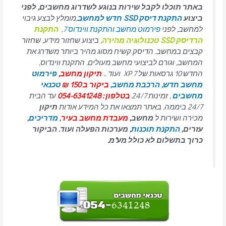
באתר תוכלו לקבל שירות בנוגע לשדרוג מחשבים, לפני
ביצוע
התקנת דיסק SSD חדש למחשב
,מומלץ לבצע גיבוי
למחשב, לפני
פירמוט מחשב והתקנת ווינדוס 7
,
התקנת
הרדיסק SSD טכנולוגיה מהירה
, ביצוע שחזור מידע, שחזור
קבצים במחשב. הדיסק קשיח מסוג מהיר ביותר משדרג את
המחשב, וגורם לביצועי מחשב מעולים. התקנת ווינדוס,
החדש 10 גרסאות של 7 XP ועוד ..
תיקון מחשב,
פירמוט
מחשב חדש,
הרכבת מחשב,
ביקור ב 150 ₪
טכנאי
מחשבים
, זמינות 24/7
בטלפון : 054-6341248
עד הבית
24/7 ביממה. באתר תמצאו את כל המידע אודות
תיקון
מכירה ושירות ל
מחשב,
מעבדת מחשב בעיר
,
מדריכים
,
עזרים,
התקנת תוכנות
, מערכות הפעלה ועוד. הביקור
כרוך בתשלום לא כולל מע"מ.