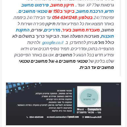
גרסאות של 7 XP ועוד ..
תיקון מחשב,
פירמוט מחשב
חדש,
הרכבת מחשב,
ביקור ב 150 ₪
טכנאי מחשבים
,
זמינות 24/7
בטלפון : 054-6341248
עד הבית 24/7 ביממה.
באתר תמצאו את כל המידע אודות
תיקון
מכירה ושירות ל
מחשב,
מעבדת מחשב בעיר
,
מדריכים
, עזרים,
התקנת
תוכנות
, מערכות הפעלה ועוד. הביקור כרוך בתשלום לא
כולל מע"מ.
ניתן להתעדכן ב
googlle.co.il
ולהינות
מהצפייה בתוכן ומדריכים. תמיד נוסיף תכנים ארט וידאו
ומידע חדש בכל הנוגע ל
מחשבים
. אנו גם באתר הפייסבוק
שלנו בלינק של
טכנאי מחשבים
ג-וגל מחשבים טכנאי
מחשבים עד הבית.