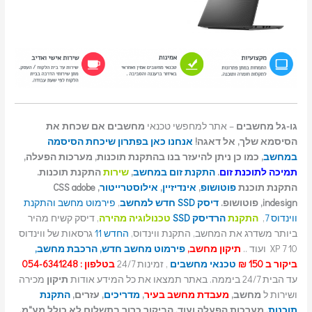
גו-גל מחשבים
– אתר למחפשי טכנאי
מחשבים אם שכחת את
הסיסמא שלך, אל דאגה!
אנחנו כאן בפתרון שיכחת הסיסמה
במחשב
, כמו כן ניתן להיעזר בנו בהתקנת תוכנות, מערכות הפעלה,
תמיכה לתוכנת זום
.
התקנת זום במחשב
,
שירות
התקנת תוכנות.
התקנת תוכנת
פוטושופ
,
אינדיזיין
,
אילוסטרייטור
, CSS adobe
indesign, פוטושופ.
דיסק SSD חדש למחשב
,
פירמוט מחשב והתקנת
ווינדוס 7
,
התקנת
הרדיסק SSD
טכנולוגיה מהירה
, דיסק קשיח מהיר
ביותר משדרג את המחשב, התקנת ווינדוס,
החדש 11
גרסאות של ווינדוס
10 7 XP ועוד ..
תיקון מחשב,
פירמוט מחשב חדש,
הרכבת מחשב,
ביקור ב 150 ₪
טכנאי מחשבים
, זמינות 24/7
בטלפון : 054-6341248
עד הבית 24/7 ביממה. באתר תמצאו את כל המידע אודות
תיקון
מכירה
ושירות ל
מחשב,
מעבדת מחשב בעיר
,
מדריכים
, עזרים,
התקנת
תוכנות
, מערכות הפעלה ועוד. הביקור כרוך בתשלום לא כולל מע"מ.