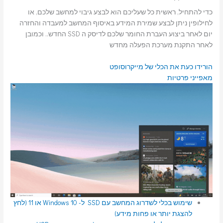
כדי להתחיל, ראשית כל שעליכם הוא לבצע גיבוי למחשב שלכם, או
לחילופין ניתן לבצע שמירת המידע באיסוף המחשב למעבדה והחזרה
יום לאחר ביצוע העברת החומר שלכם לדיסק ה SSD החדש.. וכמובן
לאחר התקנת מערכת הפעלה מחדש
הורידו כעת את הכלי של מייקרוסופט
מאפייני פרטיות
שימוש בכלי לשדרוג המחשב עם SSD ל- Windows 10 או 11 (לחץ
להצגת יותר או פחות מידע)