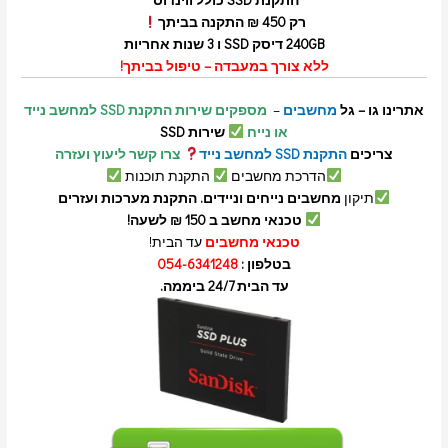
התקנת SSD כולל ווינדוס
רק
450 ₪ התקנה בביתך
240GB דיסק SSD ו 3 שנות אחריות
ללא צורך במעבדה – טיפול בביתך!
אתרינו גו – גל
מחשבים
–
מספקים שירות התקנת SSD למחשב נייד
או נייח
שירות SSD
צריכים
התקנת SSD למחשב נייד
צרו קשר ליעוץ ועזרה
הדרכת מחשבים
התקנת תוכנות
תיקון
מחשבים נייחים וניידים. התקנת מערכות ועזרים
טכנאי מחשב ב 150 ₪ לשעה!
טכנאי מחשבים
עד הבית!
בטלפון :
054-6341248
עד הבית 24/7 ביממה.