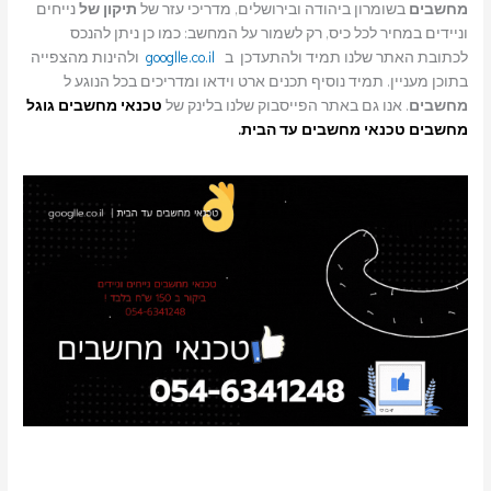
מחשבים
בשומרון ביהודה ובירושלים, מדריכי עזר של
תיקון של
נייחים
וניידים במחיר לכל כיס, רק לשמור על המחשב: כמו כן ניתן להנכס
לכתובת האתר שלנו תמיד ולהתעדכן ב
googlle.co.il
ולהינות מהצפייה
בתוכן מעניין. תמיד נוסיף תכנים ארט וידאו ומדריכים בכל הנוגע ל
מחשבים
. אנו גם באתר הפייסבוק שלנו בלינק של
טכנאי מחשבים
גוגל
מחשבים טכנאי מחשבים עד הבית.