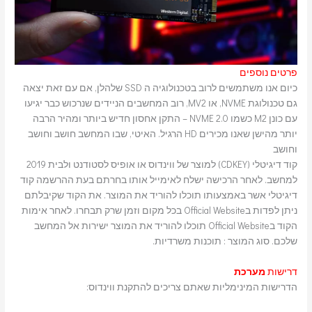
פרטים נוספים
כיום אנו משתמשים לרוב בטכנולוגיה ה SSD שלהלן, אם עם זאת יצאה
גם טכנולוגת NVME, או MV2, רוב המחשבים הניידים שנרכוש כבר יגיעו
עם כונן M2 כשמו NVME 2.0 – התקן אחסון חדיש ביותר ומהיר הרבה
יותר מהישן שאנו מכירים HD הרגיל. האיטי, שבו המחשב חושב וחושב
וחושב
קוד דיגיטלי (CDKEY) למוצר של ווינדוס או אופיס לסטודנט ולבית 2019
למחשב. לאחר הרכישה ישלח לאימייל אותו בחרתם בעת ההרשמה קוד
דיגיטלי אשר באמצעותו תוכלו להוריד את המוצר. את הקוד שקיבלתם
ניתן לפדות בOfficial Website בכל מקום וזמן שרק תבחרו. לאחר אימות
הקוד בOfficial Website תוכלו להוריד את המוצר ישירות אל המחשב
שלכם. סוג המוצר : תוכנות משרדיות.
דרישות
מערכת
הדרישות המינימליות שאתם צריכים להתקנת ווינדוס: