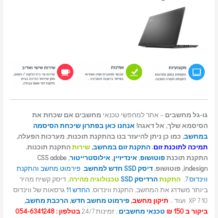
גו-גל מחשבים
– אתר למחפשי טכנאי
מחשבים אם שכחת את
הסיסמא שלך, אל דאגה!
אנחנו כאן בפתרון שיכחת הסיסמה
במחשב
, כמו כן ניתן להיעזר בנו בהתקנת תוכנות, מערכות הפעלה,
תמיכה לתוכנת זום
.
התקנת זום במחשב
,
שירות
התקנת תוכנות.
התקנת תוכנת
פוטושופ
,
אינדיזיין
,
אילוסטרייטור
, CSS adobe
indesign, פוטושופ.
דיסק SSD חדש למחשב
,
פירמוט מחשב והתקנת
ווינדוס 7
,
התקנת
הרדיסק SSD
טכנולוגיה מהירה
, דיסק קשיח מהיר
ביותר משדרג את המחשב, התקנת ווינדוס,
החדש 11
גרסאות של ווינדוס
10 7 XP ועוד ..
תיקון מחשב,
פירמוט מחשב חדש,
הרכבת מחשב,
ביקור ב 150 ₪
טכנאי מחשבים
, זמינות 24/7
בטלפון : 054-6341248