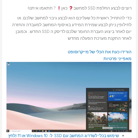
רוצים לבצע החלפת SSD למחשב
כאן
? תתאמו איתנו!
כדי להתחיל, ראשית כל שעליכם הוא לבצע גיבוי למחשב שלכם, או
לחילופין ניתן לבצע שמירת המידע באיסוף המחשב למעבדה והחזרה
יום לאחר ביצוע העברת החומר שלכם לדיסק ה SSD החדש.. וכמובן
לאחר התקנת מערכת הפעלה מחדש
הורידו כעת את הכלי של מייקרוסופט
מאפייני פרטיות
שימוש בכלי לשדרוג המחשב עם SSD ל- Windows 10 או 11 (לחץ