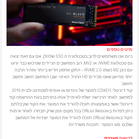
פרטים נוספים
כיום אנו משתמשים לרוב בטכנולוגיה ה SSD שלהלן, אם עם זאת יצאה
גם טכנולוגת NVME, או MV2, רוב המחשבים הניידים שנרכוש כבר יגיעו
עם כונן M2 כשמו NVME 2.0 – התקן אחסון חדיש ביותר ומהיר הרבה
יותר מהישן שאנו מכירים HD הרגיל. האיטי, שבו המחשב חושב וחושב
וחושב
קוד דיגיטלי (CDKEY) למוצר של ווינדוס או אופיס לסטודנט ולבית 2019
למחשב. לאחר הרכישה ישלח לאימייל אותו בחרתם בעת ההרשמה קוד
דיגיטלי אשר באמצעותו תוכלו להוריד את המוצר. את הקוד שקיבלתם
ניתן לפדות בOfficial Website בכל מקום וזמן שרק תבחרו. לאחר אימות
הקוד בOfficial Website תוכלו להוריד את המוצר ישירות אל המחשב
שלכם. סוג המוצר : תוכנות משרדיות.
דרישות
מערכת