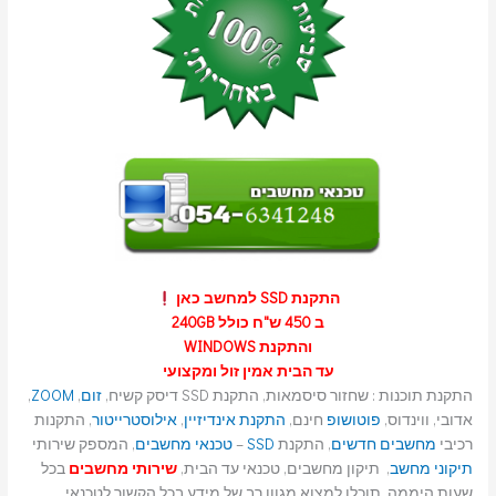
התקנת SSD למחשב כאן
ב 450 ש"ח כולל 240GB
והתקנת WINDOWS
עד הבית אמין זול ומקצועי
התקנת תוכנות : שחזור סיסמאות, התקנת SSD דיסק קשיח,
זום
,
ZOOM
,
אדובי, ווינדוס,
פוטושופ
חינם,
התקנת אינדיזיין
,
אילוסטרייטור
, התקנות
רכיבי
מחשבים חדשים
, התקנת
SSD
–
טכנאי מחשבים
, המספק שירותי
תיקוני מחשב
, תיקון מחשבים, טכנאי עד הבית,
שירותי מחשבים
בכל
שעות היממה, תוכלו למצוא מגוון רב של מידע בכל הקשור לטכנאי