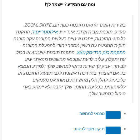
ומה עם המידע ? יישמר לך!
בשירות האתר התקנת תוכנות כגון : זום, ZOOM, SKYPE,
סקייפ, תוכנות מבית אדובי, אינדיזיין,
אילוסטרייטור
, התקנת
כל סוגי התוכנות, ייתכנו שינויים בעלויות התוכנה עקב תוכנה
חוקית המגיעה עם רשיון מספר ייחודי להפעלת התוכנה.
התקנות כונן הרדיסק SSD
, התקנת תוכנות ADOBE או בכול
עת ותקלה, עלינו לדעת שטכנאי מחשבים מהאתר יגיע
לביתך, יעניק לך שירות כראוי למחשב שלך ולמידע הנמצא
בו . אם יש צורך בהדרכה ראשונית לגבי תפעול התוכנה, או
כל בעיה. להלן חלק מהשירותים אותו אנו מעניקים
ללקוחותינו. בכל עת. החומר שלך יגובה ולא יימחק באף
טיפול במחשב שלך.
טכנאי למחשב
תיקון מסך לפטופ