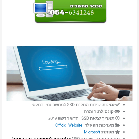
זמינות:
שירות התקנת SSD למחשב זמין במלאי
קונסולה:
חומרה
תאריך יציאה SSD:
חדש חדש!!! 2019
מערכות הפעלה:
Official Website
מפתח:
Microsoft
מחיר התקנה ושדרוג: 1150
₪ (מבצע למזימינים דרך האתר)