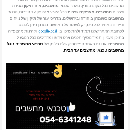
מחשבים בכל מקום בארץ. באתר טכנאי
מחשבים
, אתר
תיקון
מכירה
ושירות
מחשבים. מעניקים שירות
בכל הארץ מהצפון עד הדרום, טכנאי
מחשבים
בשומרון ביהודה ובירושלים, מדריכי עזר של
תיקון של
נייחים
וניידים במחיר לכל כיס, רק לשמור על המחשב: כמו כן ניתן להנכס
לכתובת האתר שלנו תמיד ולהתעדכן ב
googlle.co.il
ולהינות מהצפייה
בתוכן מעניין. תמיד נוסיף תכנים ארט וידאו ומדריכים בכל הנוגע ל
מחשבים
. אנו גם באתר הפייסבוק שלנו בלינק של
טכנאי מחשבים
גוגל
מחשבים טכנאי מחשבים עד הבית.