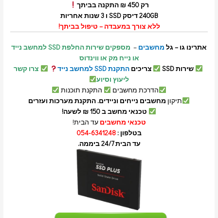
רק
450 ₪ התקנה בביתך
240GB דיסק SSD ו 3 שנות אחריות
ללא צורך במעבדה – טיפול בביתך!
אתרינו גו – גל
מחשבים
–
מספקים שירות החלפת SSD למחשב נייד
או נייח מק או ווינדוס
שירות SSD
צריכים
התקנת SSD למחשב נייד
צרו קשר
ליעוץ וסיוע
הדרכת מחשבים
התקנת תוכנות
תיקון
מחשבים נייחים וניידים. התקנת מערכות ועזרים
טכנאי מחשב ב 150 ₪ לשעה!
טכנאי מחשבים
עד הבית!
בטלפון :
054-6341248
עד הבית 24/7 ביממה.