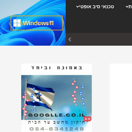
ק
ת
טכנאי סיב אופטי
ט
ג
לתמיכה לחצו כאן!
ו
ר
י
ו
ת