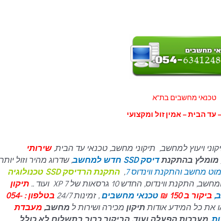
טכנאי מחשבים בת"א
 עד הבית – אמין זול ומקצועי
קוני ויעוץ למחשב, תיקוני מחשב, טכנאי עד הבית,
שירותי
, מומלץ בהתקנת
דיסק SSD חדש למחשב
, שדרוג מהיר וזול יותר,
וט מחשב והתקנת ווינדוס 7
,
התקנת הרדיסק SSD טכנולוגיה
ינדוס, החדש 10 גרסאות של 7 XP ועוד ..
תיקון
,
ביקור ב 150 ₪
טכנאי מחשבים
, זמינות 24/7
בטלפון : 054-
תיקון
מכירה ושירות ל
מחשב,
מעבדת
ות
, מערכות הפעלה ועוד. הביקור כרוך בתשלום לא כולל