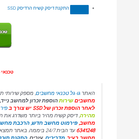
התקנת דיסק קשיח הרדיסק SSD
טכנאי –
האתר
גו-גל טכנאי מחשבים
, מספק שירותי תי
מחשבים
שירות
הוספת זכרון למחשב נייד
לאחר הוספת זכרון של SSD יש צורך ב
פירמ
מהירה
, דיסק קשיח מהיר ביותר משדרג את המחשב, התקנת וו
מחשב,
פירמוט מחשב חדש,
הרכבת מחשב
6341248
עד הבית 24/7 ביממה. באתר תמצאו את כל המידע אודות
מחשב בעיר
,
מדריכים
, עזרים,
התקנת תוכנ