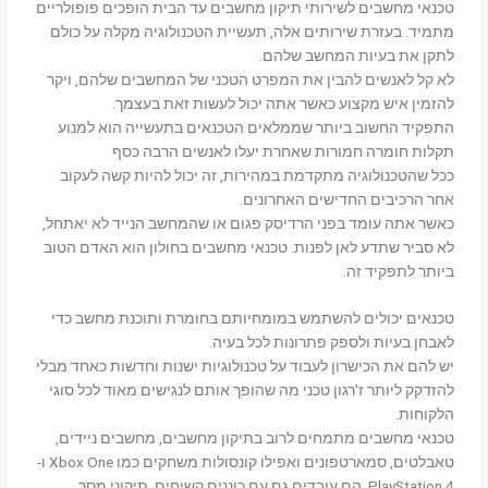
טכנאי מחשבים לשירותי תיקון מחשבים עד הבית הופכים פופולריים
מתמיד. בעזרת שירותים אלה, תעשיית הטכנולוגיה מקלה על כולם
לתקן את בעיות המחשב שלהם.
לא קל לאנשים להבין את המפרט הטכני של המחשבים שלהם, ויקר
להזמין איש מקצוע כאשר אתה יכול לעשות זאת בעצמך.
התפקיד החשוב ביותר שממלאים הטכנאים בתעשייה הוא למנוע
תקלות חומרה חמורות שאחרת יעלו לאנשים הרבה כסף
ככל שהטכנולוגיה מתקדמת במהירות, זה יכול להיות קשה לעקוב
אחר הרכיבים החדישים האחרונים.
כאשר אתה עומד בפני הרדיסק פגום או שהמחשב הנייד לא יאתחל,
לא סביר שתדע לאן לפנות. טכנאי מחשבים בחולון הוא האדם הטוב
ביותר לתפקיד זה.
טכנאים יכולים להשתמש במומחיותם בחומרת ותוכנת מחשב כדי
לאבחן בעיות ולספק פתרונות לכל בעיה.
יש להם את הכישרון לעבוד על טכנולוגיות ישנות וחדשות כאחד מבלי
להזדקק ליותר ז'רגון טכני מה שהופך אותם לנגישים מאוד לכל סוגי
הלקוחות.
טכנאי מחשבים מתמחים לרוב בתיקון מחשבים, מחשבים ניידים,
טאבלטים, סמארטפונים ואפילו קונסולות משחקים כמו Xbox One ו-
PlayStation 4. הם עובדים גם עם כוננים קשיחים, תיקוני מסך