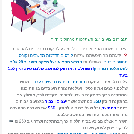
תגבירו ביצועים, עם השתלטות מרחוק מיידית!
האם חיפשתם מחיר או בירור של כמה עולה קורס מחשבים למבוגרים
ידעתם מה חיפשתם! שירות
קורסים הדרכות מחשבים
|
קורס
מחשבים בזום
| השתלטות
טכנאי מקצועי של מייקרוסופט ב 99 ש"ח
להשתלטות מרחוק
!
השתלטות מרחוק למחשב
שלכם סיוע זמין לכל
בעיה!
עליכם לדעת כי התקנת
תוכנות רבות עם רישיון בלבד!
במחשב
שלכם, יעצים את העסק, יועיל את צורת העובדים בו, התוכנה
וההתקנה כרוך בהתקנת רישיון לתוכנה, תקדים לכך, מומלץ אף
בהתקנת דיסק
SSD
במחשב אשר י
עצים ויגביר
ביצועים גבוהים
ביותר
במחשב
, וכל שעליכם הוא להתקין
SSD
את מערכת ההפעלה
מחדש והתוכנה החדשה במחשב שלכם.
השירות אצלנו מבוצע בבית הלקוח, כרןך
בהתקנה ושדרוג ב 250 ₪
לביקור יעוץ לעסק שלכם!