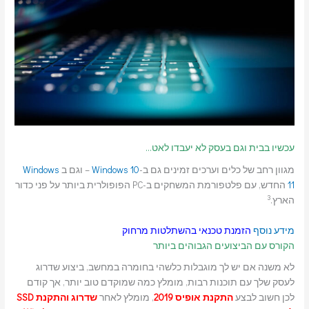
עכשיו בבית וגם בעסק לא יעבדו לאט…
מגוון רחב של כלים וערכים זמינים גם ב-
Windows 10
– וגם ב
Windows
11
החדש, עם פלטפורמת המשחקים ב-PC הפופולרית ביותר על פני כדור
3
הארץ.
מידע נוסף
הזמנת טכנאי בהשתלטות מרחוק
הקורס עם הביצועים הגבוהים ביותר
לא משנה אם יש לך מוגבלות כלשהי בחומרה במחשב, ביצוע שדרוג
לעסק שלך עם תוכנות רבות, מומלץ כמה שמוקדם טוב יותר, אך קודם
לכן חשוב לבצע
התקנת אופיס 2019
, מומלץ לאחר
שדרוג והתקנת SSD