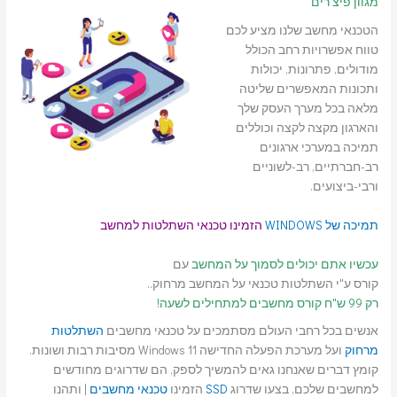
מגוון פיצ'רים
הטכנאי מחשב שלנו מציע לכם
טווח אפשרויות רחב הכולל
מודולים, פתרונות, יכולות
ותכונות המאפשרים שליטה
מלאה בכל מערך העסק שלך
והארגון מקצה לקצה וכוללים
תמיכה במערכי ארגונים
רב-חברתיים, רב-לשוניים
ורבי-ביצועים.
תמיכה של WINDOWS
הזמינו טכנאי השתלטות למחשב
עכשיו אתם יכולים לסמוך על המחשב
עם
קורס ע"י השתלטות טכנאי על המחשב מרחוק..
רק 99 ש"ח קורס מחשבים למתחילים לשעה!
אנשים בכל רחבי העולם מסתמכים על טכנאי מחשבים
השתלטות
מרחוק
ועל מערכת הפעלה החדישה Windows 11 מסיבות רבות ושונות.
קומץ דברים שאנחנו גאים להמשיך לספק, הם שדרוגים מחודשים
למחשבים שלכם, בצעו שדרוג
SSD
הזמינו
טכנאי מחשבים
| ותהנו