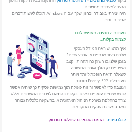
ביקור
טכנאי מחשבים
–
השתלטות מרחוק
| והתקנה בבית הלקוח לחסוך
הגעה למעבדת מחשבים
היה יצירתי בעבודה ובחזון שלך. עם Windows 11, תוכלו לעשות דברים
אדירים יותר.
מערכת ה תמיכה תאפשר לכם
לצמוח בקלות…
איך תרצו שיראה המודל העסקי
שלכם בעוד שנתיים או ארבע שנים?
בזמן שלנו בו השוק כה תחרותי וקצב
השינויים רק הולך וגובר, התשובה
לשאלה הזאת הופכת ליותר ויותר
מעורפלת. Priority ERP תוכננה
ועוצבה כדי לאפשר זריזות פעולה תוך גמישות עסקית כך שיהיה אפשר
לבצע שינויים עסקיים בארגון בקלות בהתאם לצרכים המשתנים, וללא
צורך בהחלפת מערכת הניהול הארגונית או בהשקעה כלכלית גבוהה
מאד במערכת עסקית מתקדמת.
קבלו טיפים
|
הזמנת טכנאי בהשתלטות מרחוק