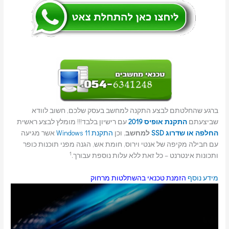
ברגע שהחלטתם לבצע התקנה למחשב בעסק שלכם, חשוב לוודא
שביצעתם
התקנת אופיס 2019
עם רישיון בלבד!!! מומלץ לבצע ראשית
החלפה או שדרוג SSD
למחשב
, וכן
התקנת Windows 11
אשר מגיעה
עם חבילה מקיפה של אנטי וירוס, חומת אש, הגנה מפני תוכנות כופר
1
ותכונות אינטרנט – כל זאת ללא עלות נוספת עבורך.
מידע נוסף
הזמנת טכנאי בהשתלטות מרחוק