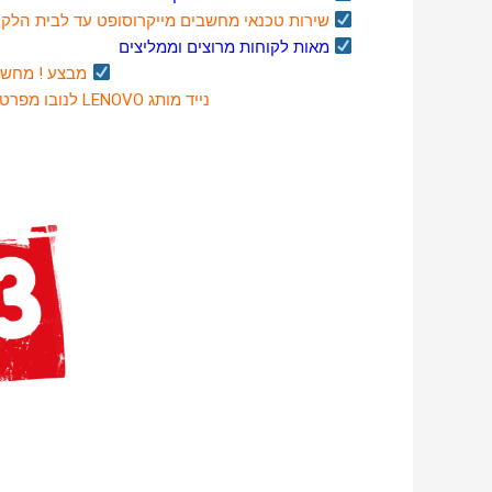
שירות טכנאי מחשבים
מייקרוסופט
עד לבית הלקוח
מאות לקוחות מרוצים וממליצים
מבצע ! מחשב
נייד מותג LENOVO לנובו מפרט בלעדי: מעבד i3 דיסק SSD בנפח 240GB עם זכרון 4GB
ה