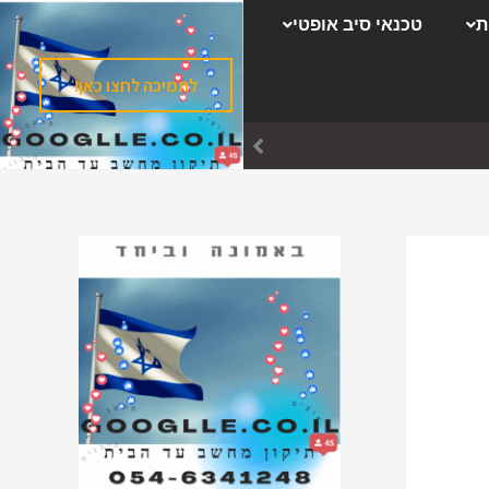
ק
ת
טכנאי סיב אופטי
ט
ג
לתמיכה לחצו כאן!
ו
ר
י
ו
ת