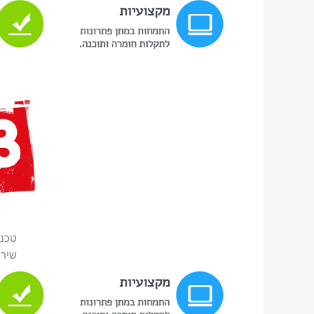
טכנ
שירו