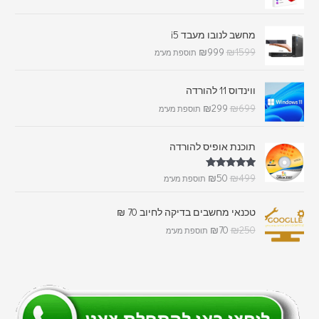
מחשב לנובו מעבד i5
₪
999
₪
1599
תוספת מע"מ
ווינדוס 11 להורדה
₪
299
₪
699
תוספת מע"מ
תוכנת אופיס להורדה
דורג
5.00
₪
50
₪
499
תוספת מע"מ
מתוך 5
טכנאי מחשבים בדיקה לחיוב 70 ₪
₪
70
₪
250
תוספת מע"מ