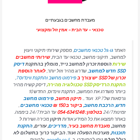
מעבדת מחשבים בגבעתיים
טכנאי – עד הבית – אמין זול ומקצועי
האתר
גו-גל טכנאי מחשבים
, מספק שירותי תיקוני ויעוץ
למחשב, תיקוני מחשב, טכנאי עד הבית,
שירותי מחשבים
שירות
הוספת זכרון למחשב נייד, מומלץ בהתקנת
דיסק
SSD חדש למחשב
, שדרוג מהיר וזול יותר,
לאחר הוספת
זכרון של SSD יש צורך ב
פירמוט מחשב והתקנת ווינדוס 7
,
התקנת הרדיסק SSD טכנולוגיה מהירה
, דיסק קשיח מהיר
ביותר משדרג את המחשב, התקנת ווינדוס, החדש 10
גרסאות של 7 XP ועוד ..
תיקון מחשב,
פירמוט מחשב
חדש,
הרכבת מחשב,
ביקור ב 150 ₪
טכנאי מחשבים
,
זמינות 24/7
בטלפון : 054-6341248
עד הבית 24/7 ביממה.
באתר תמצאו את כל המידע אודות
תיקון
מכירה ושירות ל
מחשב,
מעבדת מחשב בעיר
,
מדריכים
, עזרים,
התקנת
תוכנות
, מערכות הפעלה ועוד. הביקור כרוך בתשלום לא
כולל מע"מ.
ניתן להתעדכן ב
googlle.co.il
ולהינות