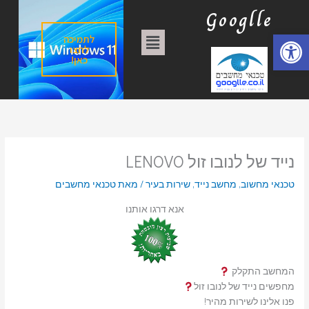
ילוג
ק
Googlle
תוכן
ט
פתח סרגל נגישות
תפריט
לתמיכה
ג
לחצו
כאן!
ו
ר
י
ו
ת
נייד של לנובו זול LENOVO
טכנאי מחשוב
,
מחשב נייד
,
שירות בעיר
/ מאת
טכנאי מחשבים
אנא דרגו אותנו
המחשב התקלק
מחפשים נייד של לנובו זול
פנו אלינו לשירות מהיר!