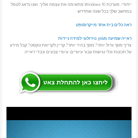
ייחודי, מערכת Windows 10 מתאימה את עצמה אליך. ואנו נדאג לטפל
במחשב שלך בכל שעה שתדרש.
ראה כלים בית אתר מייקרוסופט
ראייה
שמיעה
מגוון נוירולוגי
למידה
ניידות
צריך מסך גדול יותר? מסך בהיר יותר? קריין לקריאת טקסט? קבל מידע
על תכונות וכלי נגישות עבור עיוורים, עיוורי צבעים וכבדי ראייה.