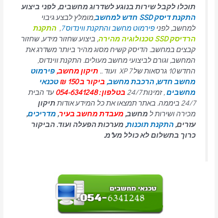
תוכלו לקבל שירות בנוגע לשדרוג מחשבים, לפני ביצוע
התקנת דיסק SSD חדש למחשב
,מומלץ לבצע גיבוי
למחשב, לפני
פירמוט מחשב והתקנת ווינדוס 7
,
התקנת
הרדיסק SSD טכנולוגיה מהירה
, ביצוע שחזור מידע, שחזור
קבצים במחשב. הדיסק קשיח מסוג מהיר ביותר משדרג את
המחשב, וגורם לביצועי מחשב מעולים. התקנת ווינדוס,
החדש 10 גרסאות של 7 XP ועוד ..
תיקון מחשב,
פירמוט
מחשב חדש,
הרכבת מחשב,
ביקור ב 150 ₪
טכנאי
מחשבים
, זמינות 24/7
בטלפון : 054-6341248
עד הבית
24/7 ביממה. באתר תמצאו את כל המידע אודות
תיקון
מכירה ושירות ל
מחשב,
מעבדת מחשב בעיר
,
מדריכים
,
עזרים,
התקנת תוכנות
, מערכות הפעלה ועוד. הביקור
כרוך בתשלום לא כולל מע"מ.