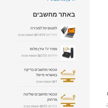
באתר מחשבים
לפטופ זול למכירה
₪
1499
₪
1799
תוספת מע"מ
ממיר TV עידן פלוס
₪
250
₪
359
תוספת מע"מ
טכנאי מחשבים בדיקה
באשראי פייפל
₪
1
תוספת מע"מ
טכנאי מחשבים שליטה
מרחוק
₪
99
₪
150
תוספת מע"מ