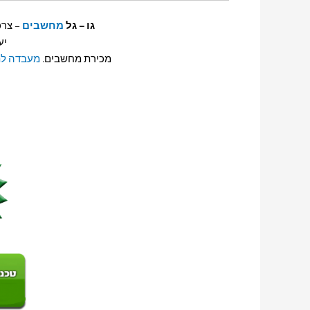
גו – גל
מחשבים
– צרכ
יע
מכירת מחשבים.
מעבדה לת