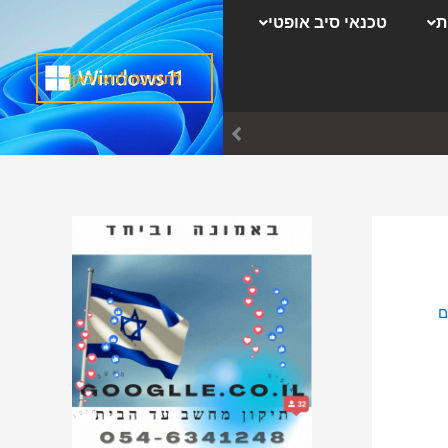
ק
ת
טכנאי סיב אופטי
ט
ג
לתמיכה לחצו כאן!
ו
ר
י
ו
ת
ם