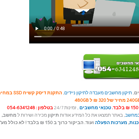
ם
,
תיקון מחשבים
מעבדה לתיקון ניידים
,
התקנת דיסק קשיח D
טכנאי מחשבים
, זמינות 24/7
בטלפון : 054-6341248
, באתר תמצאו את כל המידע אודות
תיקון
מכירה ושירות ל
מחשב,
נות
,
מערכות הפעלה
ועוד. הביקור כרוך ב 150 ₪ בלבד ! לא כולל מע"מ.