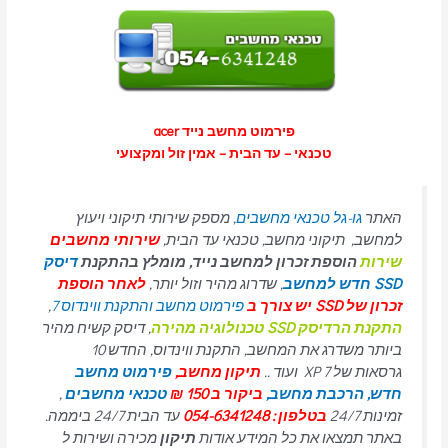
פירמוט מחשב נייד acer
טכנאי – עד הבית – אמין זול ומקצועי
האתר
גו-גל טכנאי מחשבים
, מספק שירותי תיקוני ויעוץ
למחשב, תיקוני מחשב, טכנאי עד הבית,
שירותי מחשבים
שירות
הוספת זכרון למחשב נייד, מומלץ בהתקנת
דיסק
SSD חדש למחשב
, שדרוג מהיר וזול יותר,
לאחר הוספת
זכרון של SSD יש צורך ב
פירמוט מחשב והתקנת ווינדוס 7
,
התקנת הרדיסק SSD טכנולוגיה מהירה
, דיסק קשיח מהיר
ביותר משדרג את המחשב, התקנת ווינדוס, החדש 10
גרסאות של 7 XP ועוד ..
תיקון מחשב,
פירמוט מחשב
חדש,
הרכבת מחשב,
ביקור ב 150 ₪
טכנאי מחשבים
,
זמינות 24/7
בטלפון : 054-6341248
עד הבית 24/7 ביממה.
באתר תמצאו את כל המידע אודות
תיקון
מכירה ושירות ל