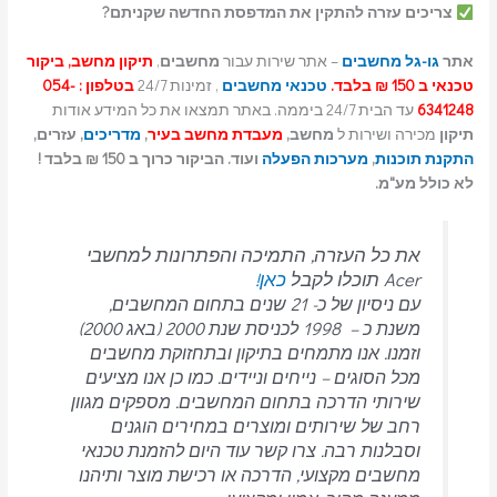
צריכים עזרה להתקין את המדפסת החדשה שקניתם?
אתר
גו-גל מחשבים
– אתר שירות עבור
מחשבים
,
תיקון מחשב, ביקור
טכנאי ב 150 ₪ בלבד.
טכנאי מחשבים
, זמינות 24/7
בטלפון : 054-
6341248
עד הבית 24/7 ביממה. באתר תמצאו את כל המידע אודות
תיקון
מכירה ושירות ל
מחשב,
מעבדת מחשב בעיר
,
מדריכים
, עזרים,
התקנת תוכנות
,
מערכות הפעלה
ועוד. הביקור כרוך ב 150 ₪ בלבד !
לא כולל מע"מ.
את כל העזרה, התמיכה והפתרונות למחשבי
Acer תוכלו לקבל
כאן!
עם ניסיון של כ- 21 שנים בתחום המחשבים,
משנת כ – 1998 לכניסת שנת 2000 (באג 2000)
וזמנו. אנו מתמחים בתיקון ובתחזוקת מחשבים
מכל הסוגים – נייחים וניידים.
כמו כן אנו מציעים
שירותי הדרכה בתחום המחשבים.
מספקים מגוון
רחב של שירותים ומוצרים במחירים הוגנים
וסבלנות רבה.
צרו קשר עוד היום להזמנת טכנאי
מחשבים מקצועי, הדרכה או רכישת מוצר ותיהנו