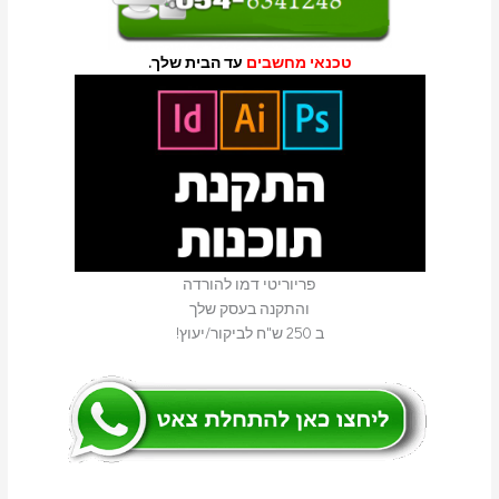
טכנאי מחשבים
עד הבית שלך.
פריוריטי דמו להורדה
והתקנה בעסק שלך
ב 250 ש"ח לביקור/יעוץ!