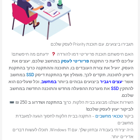
תגבירו ביצועים, עם תוכנת Priority לעסק שלכם
האם חיפשתם תוכנת פריוריטי דמו להורדה
ידעתם מה חיפשתם!
עליכם לדעת כי התקנת
פריוריטי לעסק
במחשב שלכם, יעצים את
העסק, יועיל את צורת העובדים בו, התוכנה וההתקנה כרוך בהתקנת
רישיון לתוכנה, תקדים לכך, מומלץ אף בהתקנת דיסק
SSD
במחשב
אשר י
עצים ויגביר
ביצועים גבוהים ביותר
במחשב
, וכל שעליכם הוא
להתקין
SSD
את מערכת ההפעלה מחדש והתוכנה החדשה במחשב
שלכם.
השירות אצלנו מבוצע בבית הלקוח, כרןך
בהתקנה ושדרוג ב 250 ₪
לביקור יעוץ לעסק שלכם!
ביקור
טכנאי מחשבים
– התקנה בבית הלקוח לחסוך הגעה למעבדת
מחשבים
היה יצירתי בעבודה ובחזון שלך. עם Windows 11, תוכלו לעשות דברים
אדירים יותר.