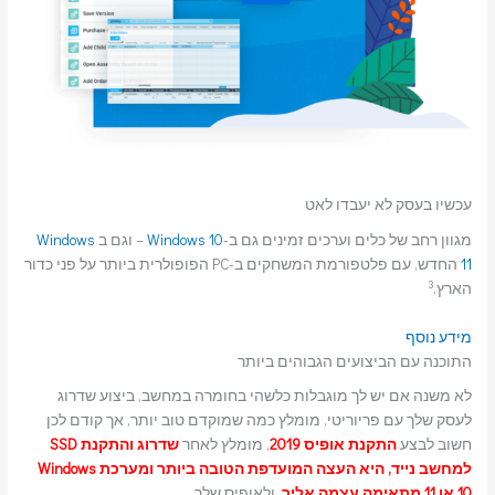
עכשיו בעסק לא יעבדו לאט
מגוון רחב של כלים וערכים זמינים גם ב-
Windows 10
– וגם ב
Windows
11
החדש, עם פלטפורמת המשחקים ב-PC הפופולרית ביותר על פני כדור
3
הארץ.
מידע נוסף
התוכנה עם הביצועים הגבוהים ביותר
לא משנה אם יש לך מוגבלות כלשהי בחומרה במחשב, ביצוע שדרוג
לעסק שלך עם פריוריטי, מומלץ כמה שמוקדם טוב יותר, אך קודם לכן
חשוב לבצע
התקנת אופיס 2019
, מומלץ לאחר
שדרוג והתקנת SSD
למחשב נייד, היא העצה המועדפת הטובה ביותר ומערכת Windows
10 או 11 מתאימה עצמה אליך
. ולאופיס שלך