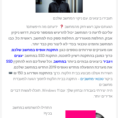
תגבירו ביצועים, עם ניקוי המחשב שלכם
הגעתם עקב רעש חזק מהמחשב
ידעתם מה חיפשתם!
עליכם לדעת כי המחשב יכול להרעיש ממספר סיבות, דרוש ניקיון
אבק, החלפת מאווררים, החלפת ספק כוח למחשב, ראשית כל, כבו
המחשב והזמינו טכנאי בכדי לא ליצור נזק כבד יותר..
אנו מעניקים שירותים נוספים כגון:
התקנת אופיס במחשב שלכם
,
כרוך כמובן בהתקנת רשיון לתוכנה, התקנת SSD במחשב י
עצים
ויגביר
ביצועים גבוהים ביותר
במחשב
, וכל שעליכם הוא להתקין
SSD
את מערכת ההפעלה מחדש ואופיס 2019 החדש במחשב שלכם.
השירות אצלנו מבוצע בבית הלקוח, כרןך
בהתקנה ושדרוג ב 150 ₪
ביקור
טכנאי מחשבים
– התקנה בבית הלקוח לחסוך הגעה למעבדת
מחשבים
היה יצירתי בעבודה ובחזון שלך. עם Windows 11, תוכלו לעשות דברים
אדירים יותר.
התחילו להשתמש במחשב
בכיף!